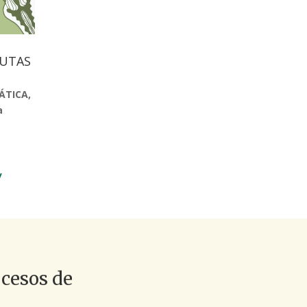
EUTAS
ÁTICA,
a
/
ocesos de