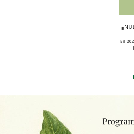
¡¡¡N
En 20
Programa