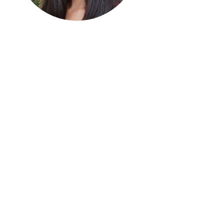
Martha Romero
Mariana
Bedolla
Hernández
Aguirre
Metepec. México.
Guadalajara, Jalisco. Méx