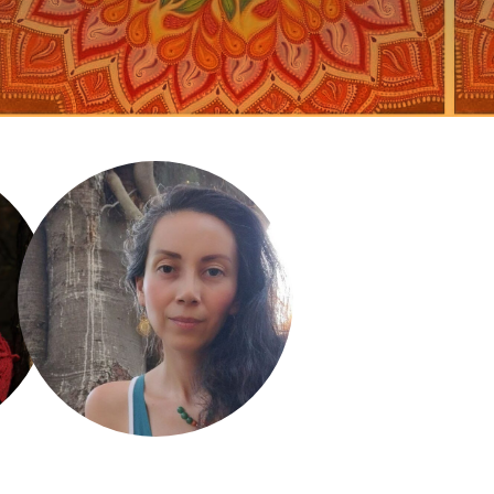
Zayra Zambrano
Maria José Berti
Aguilar
Pereda
ina.
Montevideo, Uruguay.
Santa Isabel de la Pedrera,
Uruguay.