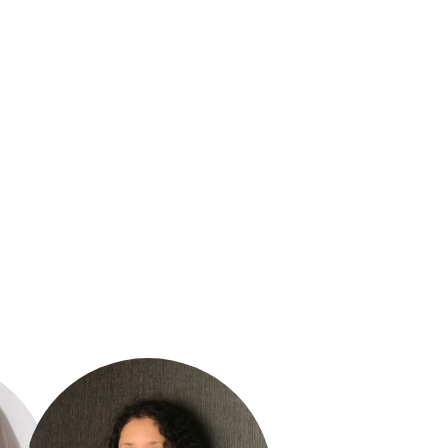
da
Lisette Gutiérrez
Daniela Troncos
Vargas
El Quisco, Valparaiso. Chile.
.
Chile