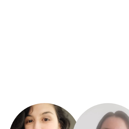
Rosalba Garcia
Valentina Arane
Urrutia
Montevideo. Uruguay.
Calera de Tango. Chile