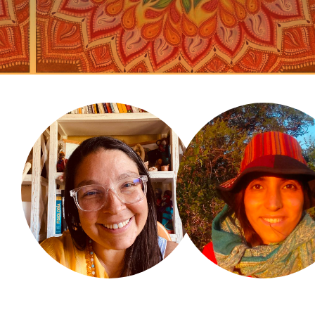
Adriana Ordóñez
Jimena Sol Anc
Ortiz
De Ibarlucea a Rosario, y C
Valle de Bravo, México. Creadora
Argentina.
de Sabiduría Matriz