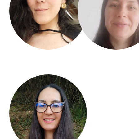
Laura Linero Rojas
Diana Marcel
Ortiz Salazar
Bogotá, Colombia
Sabaneta, Antioquía, Colo
Catalina Pérez
Andrea Acuña
Builes
Cabanzo
Medellín. Colombia.
Cundinamarca. Colombi