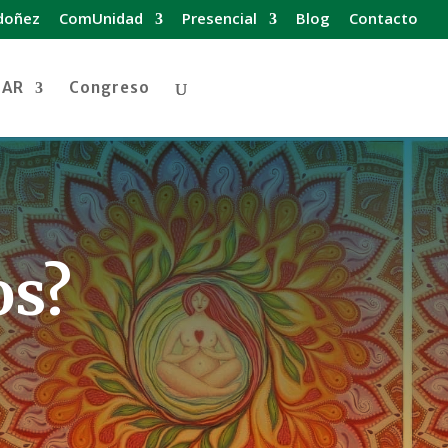
doñez
ComUnidad
Presencial
Blog
Contacto
DAR
Congreso
os?