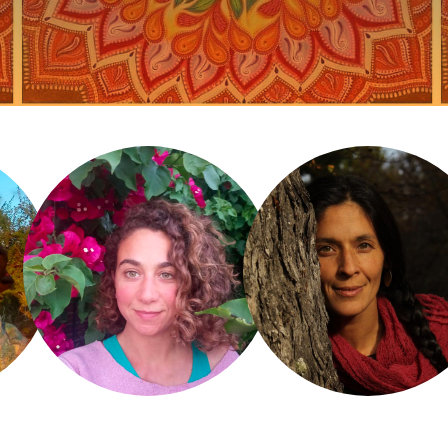
in
Agustina
Lina Ogar
Echevarria
órdoba.
El Bolsón, Rio Negro. Argent
Mar del Plata, Buenos Aires.
Argentina.