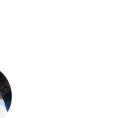
s
Alejandra Lizcano
Sandra Milena
Medina
Escobar
Villamizar
Bogotá, Colombia.
Bogotá. Colombia.
o
Valerie Pérezlete
Cristy Cepeda
Puente
Durango. México.
Ciudad de México. México.