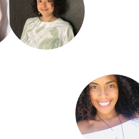
a
Daniela Farelo
Carolina Galvi
Gomez
Espinosa
mbia
Bucaramanga, Colombia.
Manizales. Colombia.
Laura Sofía Zuleta
Cristina Oliver
Solano
Carrero
a.
Cali. Colombia
Caracas. Venezuela.