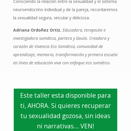
Conociendo la relación entre la sexualidad y el sistema
neuroendocrino individual y de la pareja, recordaremos
la sexualidad segura, vincular y deliciosa.
Adriana Ordoñez Ortiz.
Educadora, terapeuta e
investigadora somática, partera y Doula. Creadora y
corazón de Vivencia Eco Somática, comunidad de
aprendizaje, memoria, transformación y primera escuela
en línea de educación viva con enfoque eco somático.
Este taller esta disponible para
ti, AHORA. Si quieres recuperar
tu sexualidad gozosa, sin ideas
ni narrativas... VEN!